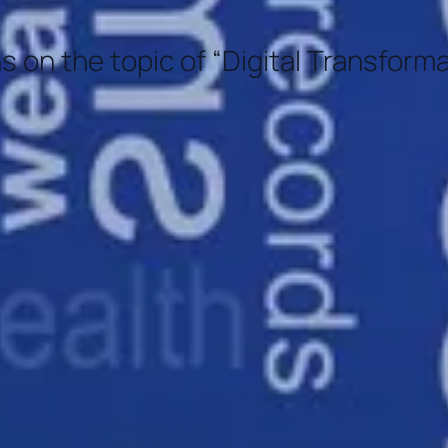
ns
on
the
topic
of
“Digital
Transforma