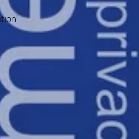
tion”