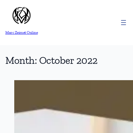
Skip
to
content
Marc Zeimet Online
Month:
October 2022