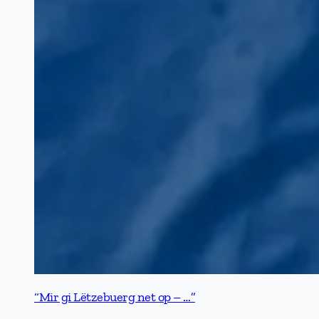
“Mir gi Lëtzebuerg net op – …”