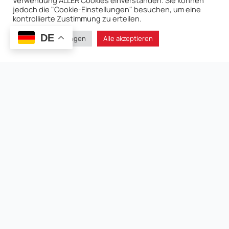
Verwendung ALLER Cookies einverstanden. Sie können
jedoch die "Cookie-Einstellungen" besuchen, um eine
kontrollierte Zustimmung zu erteilen.
DE
Cookie-Einstellungen
Alle akzeptieren
2022-09-09
Veröffentlicht
2025-03-22
Geändert
Familienbiographien
, 
Leben
Gesamtanzahl Der Aufrufe
2,493