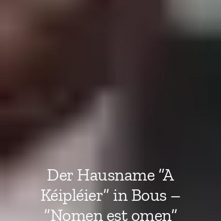
Der Hausname “A
Kéipléier” in Bous –
“Nomen est omen”