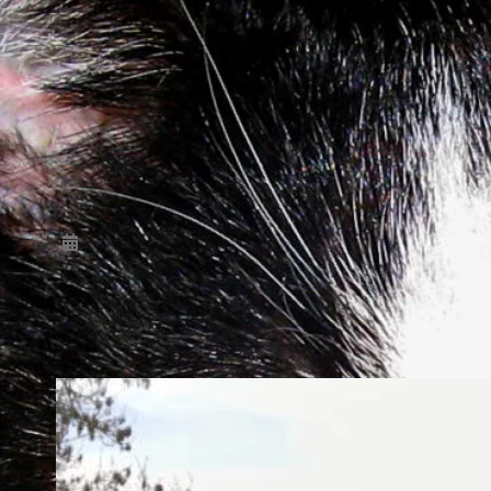
Jahrhunderts bezeichnet. Mit dem
Auslösen dieses großen europäischen
Krieges begann ein Jahrhundert der
barbarischen Gewalt, von Vertreibungen
mit Flüchtlingsströmungen nicht
dagewesenen Ausmaßen, schlicht und
ergreifend – unermessliches Leid und
Sterben. Historisch steht der 28.06.1914
mit dem Attentat…
2022-10-02