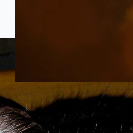
Mathias Welter – Das Schifflinger
Kriegstagebuch | 1914 – 1919
Projekt | Bearbeitung und Kommentierung
durch Dr Carlo SCHINTGEN Der 1. Weltkrieg
wird oft als die “Urkatastrophe” des 20.