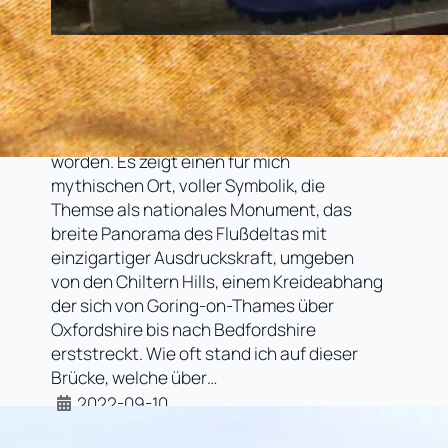
Goring-on-Thames, Oxon – die Zeit
im Exil
Das Titelbild ist mit Bedacht ausgewählt
worden. Es zeigt einen für mich
mythischen Ort, voller Symbolik, die
Themse als nationales Monument, das
breite Panorama des Flußdeltas mit
einzigartiger Ausdruckskraft, umgeben
von den Chiltern Hills, einem Kreideabhang
der sich von Goring-on-Thames über
Oxfordshire bis nach Bedfordshire
erststreckt. Wie oft stand ich auf dieser
Brücke, welche über…
2022-09-10