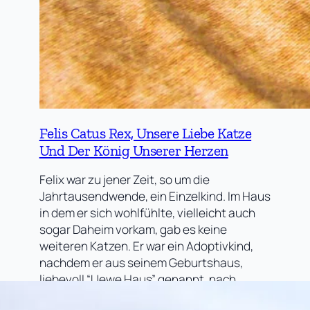
Felis Catus Rex, Unsere Liebe Katze
Und Der König Unserer Herzen
Felix war zu jener Zeit, so um die
Jahrtausendwende, ein Einzelkind. Im Haus
in dem er sich wohlfühlte, vielleicht auch
sogar Daheim vorkam, gab es keine
weiteren Katzen. Er war ein Adoptivkind,
nachdem er aus seinem Geburtshaus,
liebevoll “Uewe Haus” genannt, nach
“Eimjes” umgezogen war. Wohl kein großer