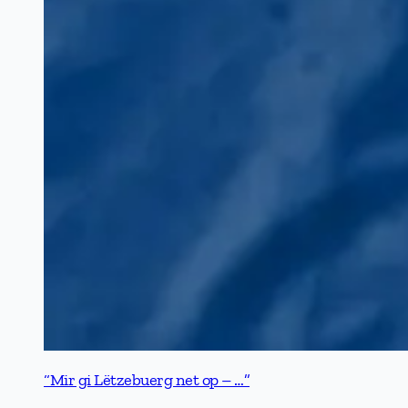
“Mir gi Lëtzebuerg net op – …”