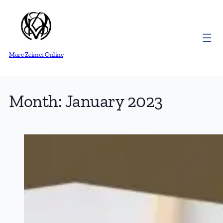
Skip
to
content
Marc Zeimet Online
Month:
January 2023