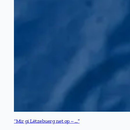
“Mir gi Lëtzebuerg net op – …”