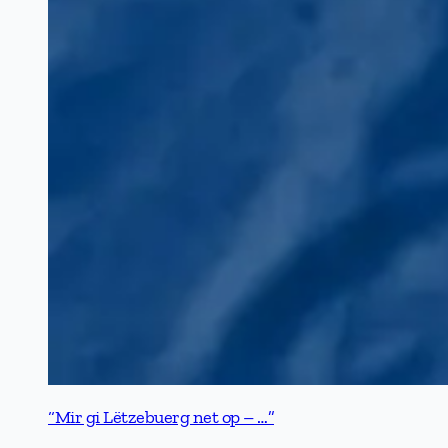
“Mir gi Lëtzebuerg net op – …”