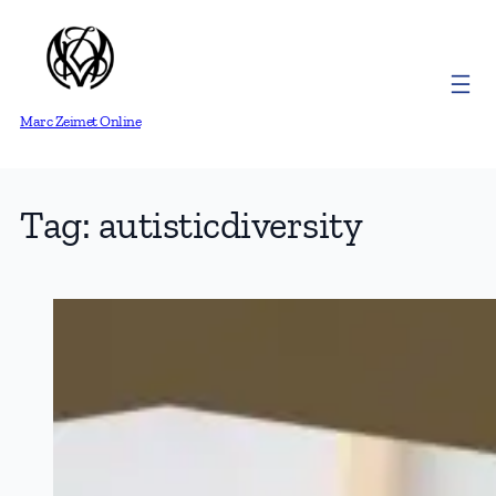
Skip
to
content
Marc Zeimet Online
Tag:
autisticdiversity