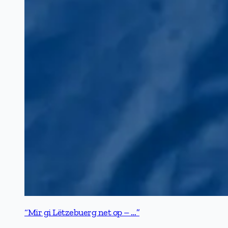
“Mir gi Lëtzebuerg net op – …”