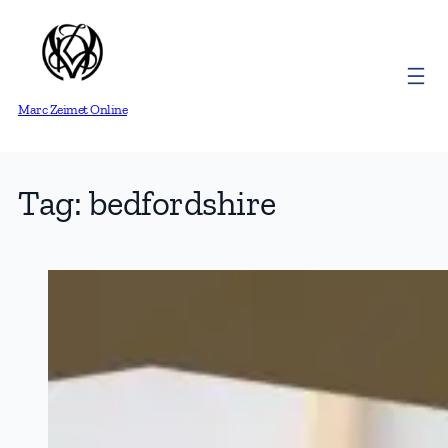
Skip
to
content
Marc Zeimet Online
Tag:
bedfordshire