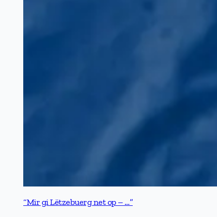
“Mir gi Lëtzebuerg net op – …”