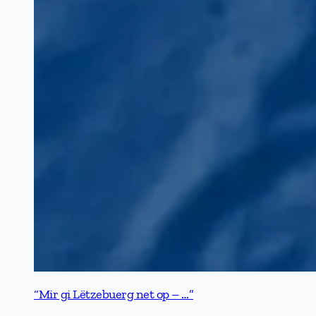
“Mir gi Lëtzebuerg net op – …”