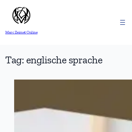
Skip
to
content
Marc Zeimet Online
Tag:
englische sprache