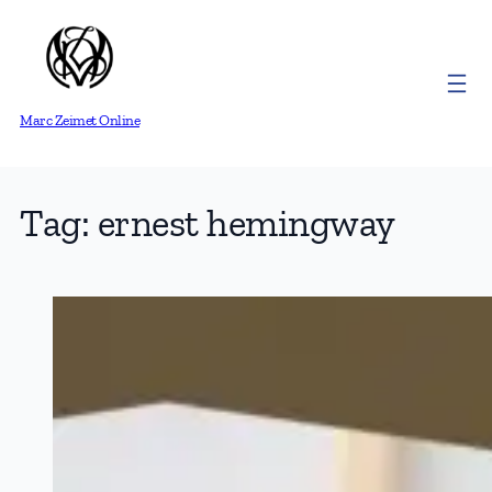
Skip
to
content
Marc Zeimet Online
Tag:
ernest hemingway