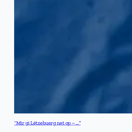
“Mir gi Lëtzebuerg net op – …”