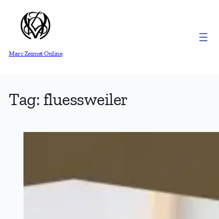
Skip
to
content
Marc Zeimet Online
Tag:
fluessweiler