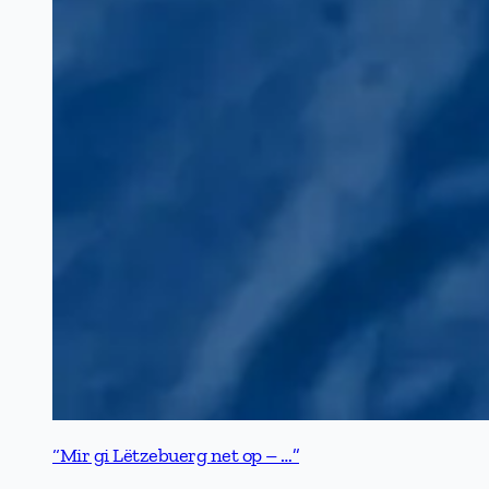
“Mir gi Lëtzebuerg net op – …”