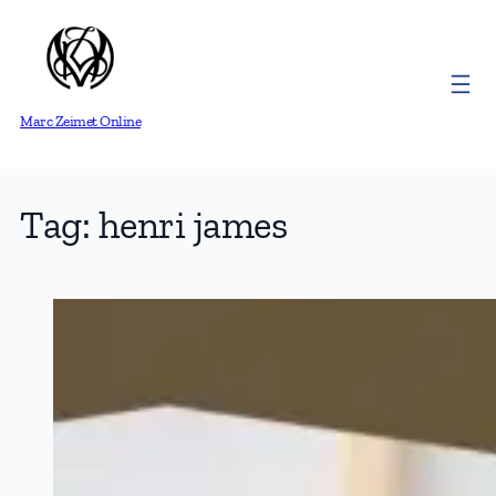
Skip
to
content
Marc Zeimet Online
Tag:
henri james