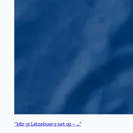
“Mir gi Lëtzebuerg net op – …”