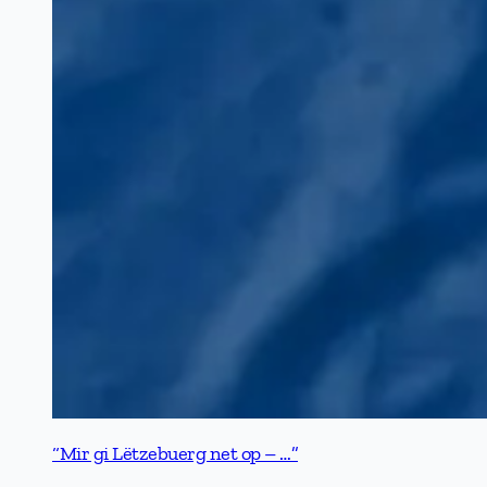
“Mir gi Lëtzebuerg net op – …”