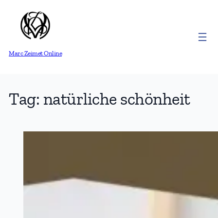
Skip
to
content
Marc Zeimet Online
Tag:
natürliche schönheit