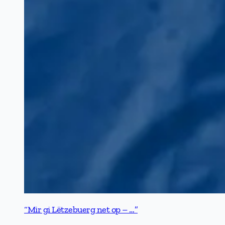
“Mir gi Lëtzebuerg net op – …”