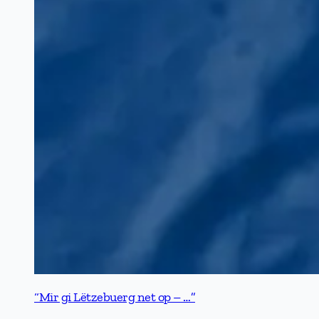
“Mir gi Lëtzebuerg net op – …”