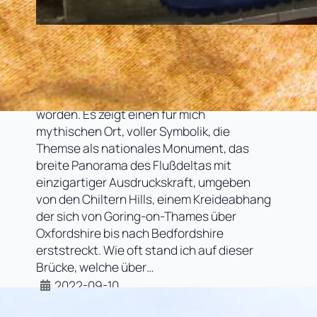
Goring-on-Thames, Oxon – die Zeit
im Exil
Das Titelbild ist mit Bedacht ausgewählt
worden. Es zeigt einen für mich
mythischen Ort, voller Symbolik, die
Themse als nationales Monument, das
breite Panorama des Flußdeltas mit
einzigartiger Ausdruckskraft, umgeben
von den Chiltern Hills, einem Kreideabhang
der sich von Goring-on-Thames über
Oxfordshire bis nach Bedfordshire
erststreckt. Wie oft stand ich auf dieser
Brücke, welche über…
2022-09-10