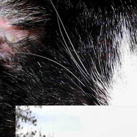
Jahrhunderts bezeichnet. Mit dem
Auslösen dieses großen europäischen
Krieges begann ein Jahrhundert der
barbarischen Gewalt, von Vertreibungen
mit Flüchtlingsströmungen nicht
dagewesenen Ausmaßen, schlicht und
ergreifend – unermessliches Leid und
Sterben. Historisch steht der 28.06.1914
mit dem Attentat…
2022-10-02