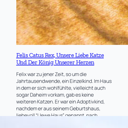
Felis Catus Rex, Unsere Liebe Katze
Und Der König Unserer Herzen
Felix war zu jener Zeit, so um die
Jahrtausendwende, ein Einzelkind. Im Haus
in dem er sich wohlfühlte, vielleicht auch
sogar Daheim vorkam, gab es keine
weiteren Katzen. Er war ein Adoptivkind,
nachdem er aus seinem Geburtshaus,
liebevoll “Uewe Haus” genannt, nach
“Eimjes” umgezogen war. Wohl kein großer