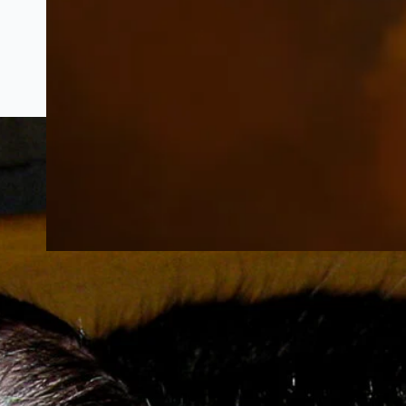
Mathias Welter – Das Schifflinger
Kriegstagebuch | 1914 – 1919
Projekt | Bearbeitung und Kommentierung
durch Dr Carlo SCHINTGEN Der 1. Weltkrieg
wird oft als die “Urkatastrophe” des 20.