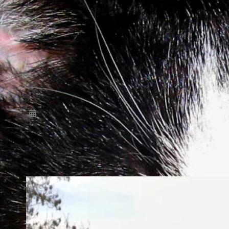
Jahrhunderts bezeichnet. Mit dem
Auslösen dieses großen europäischen
Krieges begann ein Jahrhundert der
barbarischen Gewalt, von Vertreibungen
mit Flüchtlingsströmungen nicht
dagewesenen Ausmaßen, schlicht und
ergreifend – unermessliches Leid und
Sterben. Historisch steht der 28.06.1914
mit dem Attentat…
2022-10-02