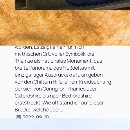
Goring-on-Thames, Oxon – die Zeit
im Exil
Das Titelbild ist mit Bedacht ausgewählt
worden. Es zeigt einen für mich
mythischen Ort, voller Symbolik, die
Themse als nationales Monument, das
breite Panorama des Flußdeltas mit
einzigartiger Ausdruckskraft, umgeben
von den Chiltern Hills, einem Kreideabhang
der sich von Goring-on-Thames über
Oxfordshire bis nach Bedfordshire
erststreckt. Wie oft stand ich auf dieser
Brücke, welche über…
2022-09-10