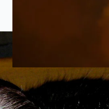
Mathias Welter – Das Schifflinger
Kriegstagebuch | 1914 – 1919
Projekt | Bearbeitung und Kommentierung
durch Dr Carlo SCHINTGEN Der 1. Weltkrieg
wird oft als die “Urkatastrophe” des 20.