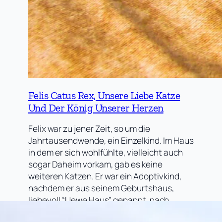
Felis Catus Rex, Unsere Liebe Katze
Und Der König Unserer Herzen
Felix war zu jener Zeit, so um die
Jahrtausendwende, ein Einzelkind. Im Haus
in dem er sich wohlfühlte, vielleicht auch
sogar Daheim vorkam, gab es keine
weiteren Katzen. Er war ein Adoptivkind,
nachdem er aus seinem Geburtshaus,
liebevoll “Uewe Haus” genannt, nach
“Eimjes” umgezogen war. Wohl kein großer