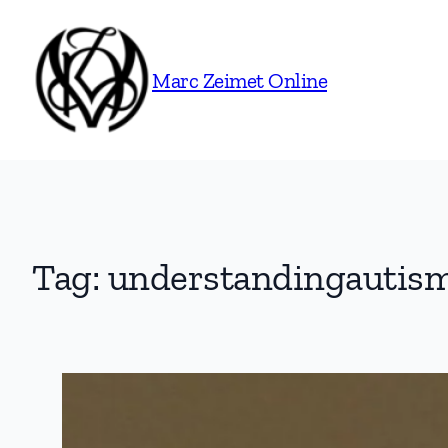
Skip
to
content
Marc Zeimet Online
Tag:
understandingautis