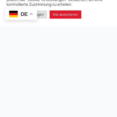
kontrollierte Zustimmung zu erteilen.
DE
Cookie-Einstellungen
Alle akzeptieren
2022-08-22
Veröffentlicht
2025-04-01
Geändert
Gesellschaft
, 
Urbanisierung
Gesamtanzahl Der Aufrufe
1,539